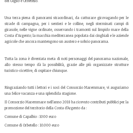
del Giglio e Orbetello.
Una terra piena di panorami straordinari, da catturare girovagando per le
strade di campagna, per i sentieri e le colline, negli sterminati campi di
girasole, nelle vigne ordinate, osservando i tramonti sul limpido mare della
Costa d’Argento; la macchia mediterranea popolata dai cinghiali e le aziende
agricole che ancora mantengono un austero e sobrio panorama.
Tutta la zona è diventata meta di noti personaggi del panorama nazionale,
allo stesso tempo dà la possibilità, grazie alle più organizzate strutture
turistico-ricettive, di ospitare chiunque.
Ringraziando tutti i lettori e i soci del Consorzio Maremmare, vi auguriamo
una felice vacanza e una splendida stagione.
Il Consorzio Maremmare nell'anno 2018 ha ricevuto contributi pubblici per la
promozione del territorio della Costa d'Argento da :
Comune di Capalbio : 1000 euro
Comune di Orbetello : 10.000 euro