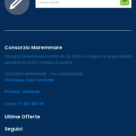
Consorzio Maremmare
Consorzio Maremmare è certificato SA 8000 in materia di responsabilità
sociale e ISO 9001 in materia di qualità.
CONSORZIO MAREMMARE - P.Iva 01300690532
Chi Siamo
|
Soci
|
Attività
Privacy
-
Sitemap
Lingue:
IT
|
DE
|
EN
|
FR
Ultime Offerte
Seguici